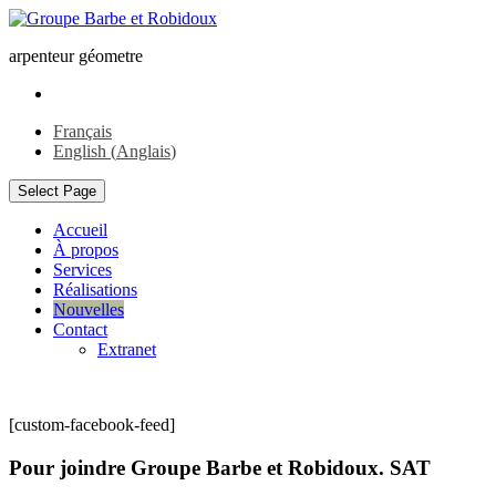
arpenteur géometre
Français
English
(
Anglais
)
Select Page
Accueil
À propos
Services
Réalisations
Nouvelles
Contact
Extranet
[custom-facebook-feed]
Pour joindre Groupe Barbe et Robidoux. SAT