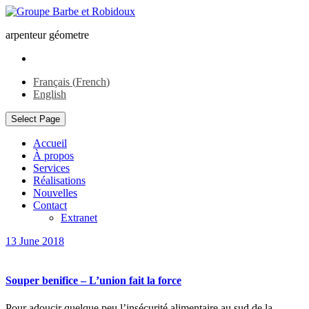
arpenteur géometre
Français
(
French
)
English
Select Page
Accueil
À propos
Services
Réalisations
Nouvelles
Contact
Extranet
13 June 2018
Souper benifice – L’union fait la force
Pour adoucir quelque peu l’insécurité alimentaire au sud de la